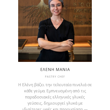
ΕΛΈΝΗ ΜΑΝΙΆ
PASTRY CHEF
Η Ελένη βάζει την τελευταία πινελιά σε
κάθε γεύμα. Εμπνευσμένη από τις
παραδοσιακές ελληνικές γλυκές
γεύσεις, δημιουργεί γλυκά με
ιδιαίτερες υφές και παρουσίαση —