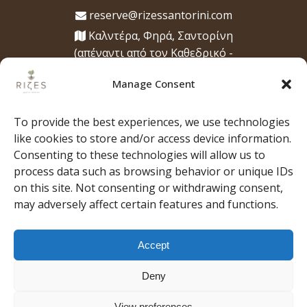
reserve@rizessantorini.com
Καλντέρα, Φηρά, Σαντορίνη
(απέναντι από τον Καθεδρικό -
Μητρόπολή των Φηρών)
Manage Consent
Ώρες λειτουργίας
12:00 μ.μ. - 1:00 π.μ., για μεσημεριανό,
To provide the best experiences, we use technologies
βραδινό, ποτά και κοκτέιλ
like cookies to store and/or access device information.
Consenting to these technologies will allow us to
process data such as browsing behavior or unique IDs
on this site. Not consenting or withdrawing consent,
may adversely affect certain features and functions.
ΑΡΧΙΚΗ
ΣΧΕΤΙΚΑ ΜΕ ΕΜΑΣ
Η ΟΜΑΔΑ
Η
ΜΟΥΣΙΚΗ ΜΑΣ
ΜΕΝΟΥ
ΕΜΠΕΙΡΙΕΣ
Accept
ΝΕΑ
GALLERY
ΤΥΠΟΣ
ΚΑΝΤΕ
ΚΡΑΤΗΣΗ
ΕΠΙΚΟΙΝΩΝΙΑ
Deny
View preferences