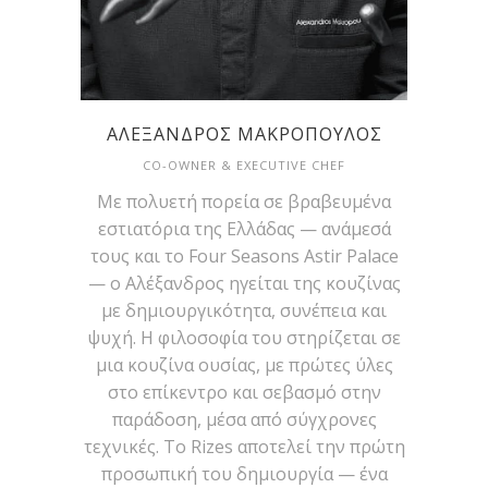
ΑΛΈΞΑΝΔΡΟΣ ΜΑΚΡΌΠΟΥΛΟΣ
CO-OWNER & EXECUTIVE CHEF
Με πολυετή πορεία σε βραβευμένα
εστιατόρια της Ελλάδας — ανάμεσά
τους και το Four Seasons Astir Palace
— ο Αλέξανδρος ηγείται της κουζίνας
με δημιουργικότητα, συνέπεια και
ψυχή. Η φιλοσοφία του στηρίζεται σε
μια κουζίνα ουσίας, με πρώτες ύλες
στο επίκεντρο και σεβασμό στην
παράδοση, μέσα από σύγχρονες
τεχνικές. Το Rizes αποτελεί την πρώτη
προσωπική του δημιουργία — ένα