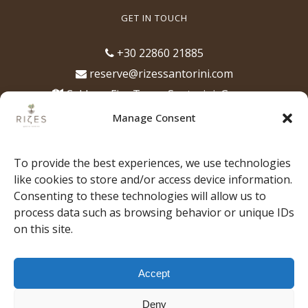
GET IN TOUCH
+30 22860 21885
reserve@rizessantorini.com
Caldera, Fira Town, Santorini, Greece
(opposite of the Cathedral of Santorini)
Manage Consent
Opening Hours
12:00pm - 1:00am, for lunch, dinner,
To provide the best experiences, we use technologies
drinks & cocktails
like cookies to store and/or access device information.
Consenting to these technologies will allow us to
process data such as browsing behavior or unique IDs
on this site.
HOME
OUR PHILOSOPHY
THE TEAM
Accept
OUR MUSIC
MENU
EXPERIENCES
STORIES
GALLERY
PRESS
BOOK YOUR
Deny