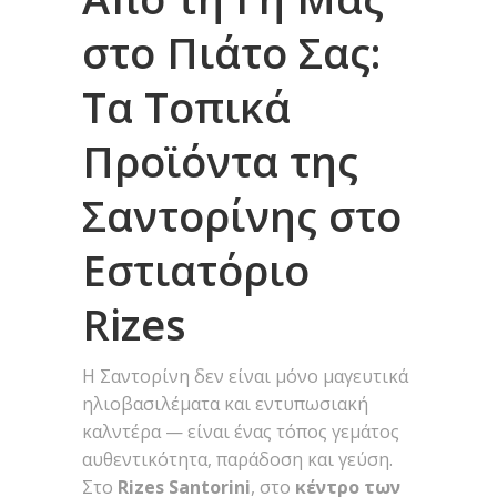
στο Πιάτο Σας:
Τα Τοπικά
Προϊόντα της
Σαντορίνης στο
Εστιατόριο
Rizes
Η Σαντορίνη δεν είναι μόνο μαγευτικά
ηλιοβασιλέματα και εντυπωσιακή
καλντέρα — είναι ένας τόπος γεμάτος
αυθεντικότητα, παράδοση και γεύση.
Στο
Rizes Santorini
, στο
κέντρο των