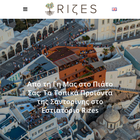
Από τη Γη Μας στο Πιάτο
Σας: Τα Τοπικά Προϊόντα
της Σαντορίνης στο
Εστιατόριο Rizes