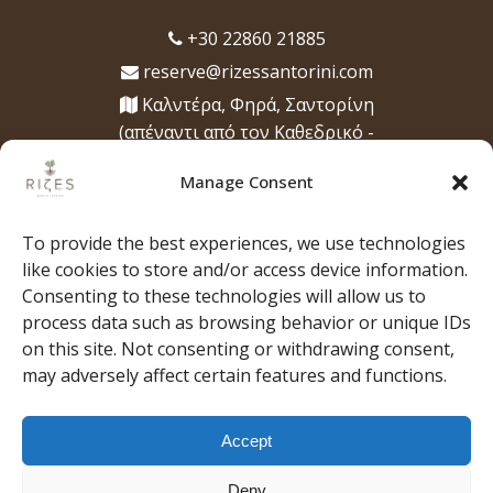
+30 22860 21885
reserve@rizessantorini.com
Καλντέρα, Φηρά, Σαντορίνη
(απέναντι από τον Καθεδρικό -
Μητρόπολή των Φηρών)
Manage Consent
Ώρες λειτουργίας
12:00 μ.μ. - 1:00 π.μ., για μεσημεριανό,
To provide the best experiences, we use technologies
βραδινό, ποτά και κοκτέιλ
like cookies to store and/or access device information.
Consenting to these technologies will allow us to
process data such as browsing behavior or unique IDs
on this site. Not consenting or withdrawing consent,
may adversely affect certain features and functions.
ΑΡΧΙΚΗ
ΣΧΕΤΙΚΑ ΜΕ ΕΜΑΣ
Η ΟΜΑΔΑ
Η
ΜΟΥΣΙΚΗ ΜΑΣ
ΜΕΝΟΥ
ΕΜΠΕΙΡΙΕΣ
Accept
ΝΕΑ
GALLERY
ΤΥΠΟΣ
ΚΑΝΤΕ
ΚΡΑΤΗΣΗ
ΕΠΙΚΟΙΝΩΝΙΑ
Deny