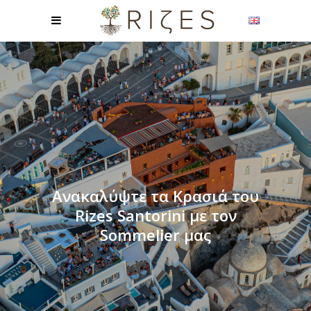
Ανακαλύψτε τα Κρασιά του
Rizes Santorini με τον
Sommelier μας