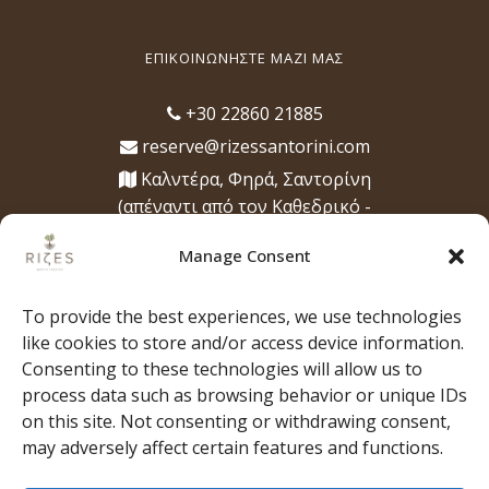
ΕΠΙΚΟΙΝΩΝΉΣΤΕ ΜΑΖΊ ΜΑΣ
+30 22860 21885
reserve@rizessantorini.com
Καλντέρα, Φηρά, Σαντορίνη
(απέναντι από τον Καθεδρικό -
Μητρόπολή των Φηρών)
Manage Consent
Ώρες λειτουργίας
12:00 μ.μ. - 1:00 π.μ., για μεσημεριανό,
To provide the best experiences, we use technologies
βραδινό, ποτά και κοκτέιλ
like cookies to store and/or access device information.
Consenting to these technologies will allow us to
process data such as browsing behavior or unique IDs
on this site. Not consenting or withdrawing consent,
may adversely affect certain features and functions.
ΑΡΧΙΚΗ
ΣΧΕΤΙΚΑ ΜΕ ΕΜΑΣ
Η ΟΜΑΔΑ
Η